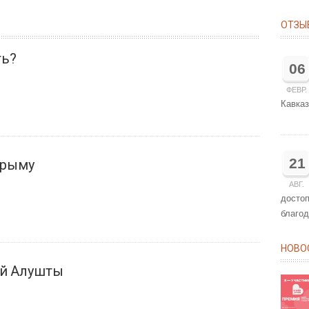
ОТЗЫ
ть?
06
ФЕВР.
Кавказ
21
Крыму
АВГ.
досто
благод
НОВО
ой Алушты