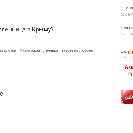
Чем м
20 СЕНТ
Голог
 пленница в Крыму?
12 ИЮЛ.
ный фильм «Кавказская пленница» завоевал любовь
НАШИ
Акц
Пр
те