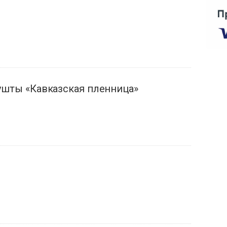
ушты «Кавказская пленница»
е