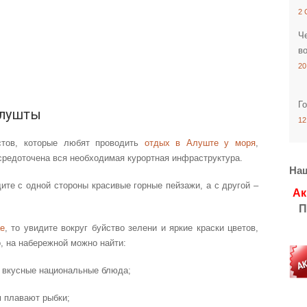
2 
Ч
в
20
Г
Алушты
12
тов, которые любят проводить
отдых в Алуште у моря
,
средоточена вся необходимая курортная инфраструктура.
На
ите с одной стороны красивые горные пейзажи, а с другой –
Ак
П
е
, то увидите вокруг буйство зелени и яркие краски цветов,
, на набережной можно найти:
 вкусные национальные блюда;
м плавают рыбки;