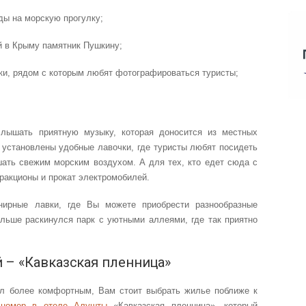
ды на морскую прогулку;
й в Крыму памятник Пушкину;
и, рядом с которым любят фотографироваться туристы;
лышать приятную музыку, которая доносится из местных
 установлены удобные лавочки, где туристы любят посидеть
ать свежим морским воздухом. А для тех, кто едет сюда с
ракционы и прокат электромобилей.
нирные лавки, где Вы можете приобрести разнообразные
льше раскинулся парк с уютными аллеями, где так приятно
 – «Кавказская пленница»
л более комфортным, Вам стоит выбрать жилье поближе к
й
номер в отеле Алушты
«Кавказская пленница», который