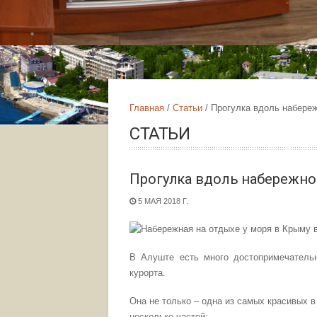
Главная
Статьи
Прогулка вдоль набере
СТАТЬИ
Прогулка вдоль набережн
5 МАЯ 2018 Г.
В Алуште есть много достопримечательн
курорта.
Она не только – одна из самых красивых 
несколько частей: