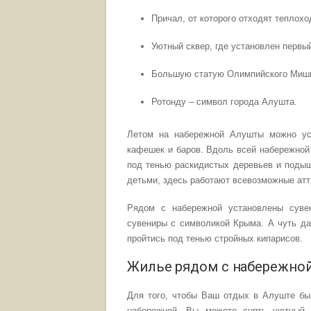
Причал, от которого отходят теплохо
Уютный сквер, где установлен первы
Большую статую Олимпийского Мишк
Ротонду – символ города Алушта.
Летом на набережной Алушты можно ус
кафешек и баров. Вдоль всей набережной
под тенью раскидистых деревьев и подыш
детьми, здесь работают всевозможные атт
Рядом с набережной установлены суве
сувениры с символикой Крыма. А чуть да
пройтись под тенью стройных кипарисов.
Жилье рядом с набережной
Для того, чтобы Ваш отдых в Алуште бы
набережной. Вы можете снять уютны