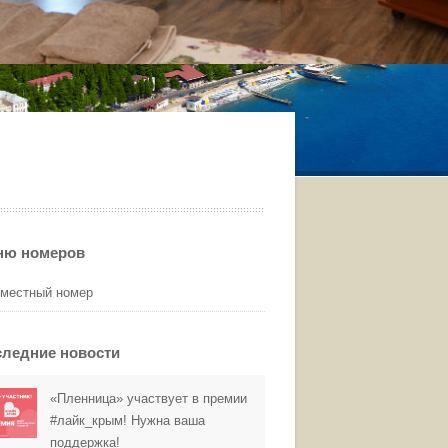
ню номеров
-местный номер
ледние новости
«Пленница» участвует в премии
#лайк_крым! Нужна ваша
поддержка!