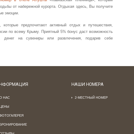
ходьбы от набережной курорта. Отдыхая здесь, Вы получите
ые эмоции.
, которые предпочитают активный отдых и путешествия,
рсии по всему Крыму. Приятный 5% бонус даст возможность
х денег на сувениры или развлечения, подарив себе
НФОРМАЦИЯ
НАШИ НОМЕРА
О НАС
2-МЕСТНЫЙ НОМЕР
ЦЕНЫ
ФОТОГАЛЕРЕЯ
БРОНИРОВАНИЕ
ОТЗЫВЫ